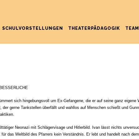
SCHULVORSTELLUNGEN
THEATERPÄDAGOGIK
TEAM
RBESSERLICHE
kümmert sich hingebungsvoll um Ex-Gefangene, die er auf seine ganz eigene We
, der gerne Tankstellen überfällt und wahllos auf Menschen schießt und Gunna
raktiken.
ttätiger Neonazi mit Schlägervisage und Hitlerbild. Ivan lässt nichts unvers
r das Weltbild des Pfarrers kein Verständnis. Er lebt und handelt nach dem M