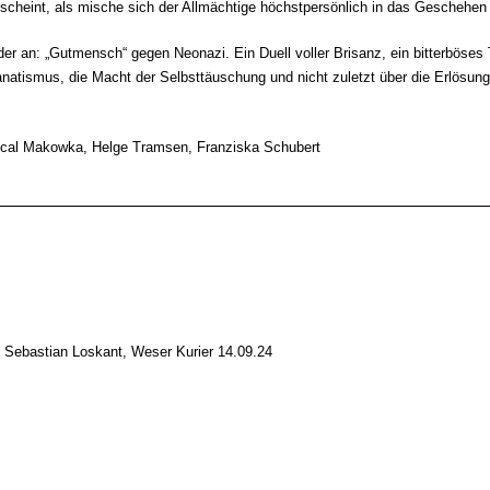
es scheint, als mische sich der Allmächtige höchstpersönlich in das Geschehe
er an: „Gutmensch“ gegen Neonazi. Ein Duell voller Brisanz, ein bitterböse
atismus, die Macht der Selbsttäuschung und nicht zuletzt über die Erlösu
ascal Makowka, Helge Tramsen, Franziska Schubert
, Sebastian Loskant, Weser Kurier 14.09.24