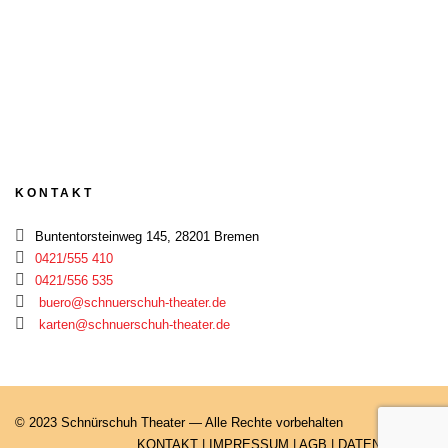
KONTAKT
Buntentorsteinweg 145, 28201 Bremen
0421/555 410
0421/556 535
buero@schnuerschuh-theater.de
karten@schnuerschuh-theater.de
© 2023 Schnürschuh Theater — Alle Rechte vorbehalten
KONTAKT
|
IMPRESSUM
|
AGB
|
DATENSCHUTZ